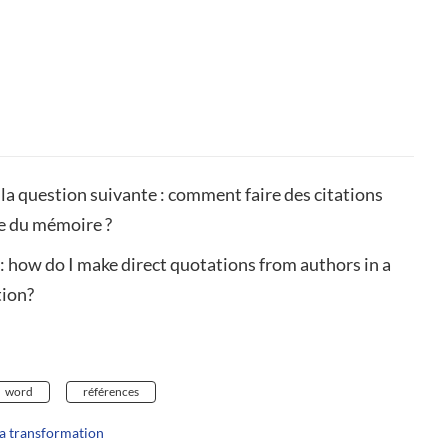
la question suivante : comment faire des citations
le du mémoire ?
n: how do I make direct quotations from authors in a
tion?
word
références
 la transformation