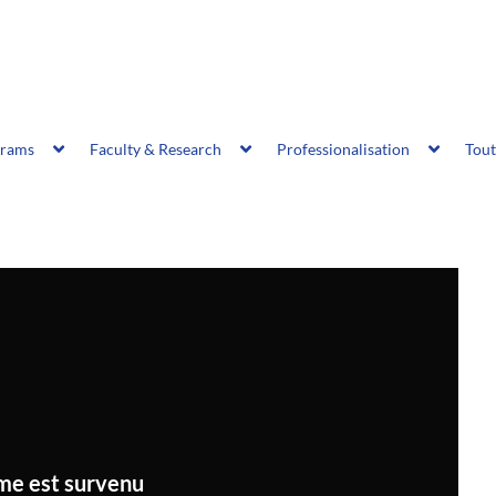
grams
Faculty & Research
Professionalisation
Tout
me est survenu