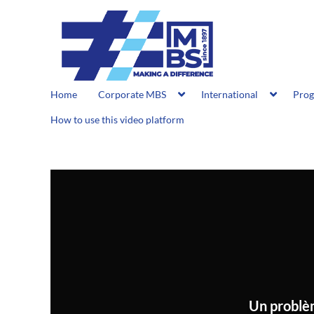
Home
Corporate MBS
International
Pro
How to use this video platform
Un problè