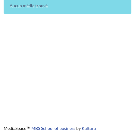
Aucun média trouvé
MediaSpace™
MBS School of business
by
Kaltura